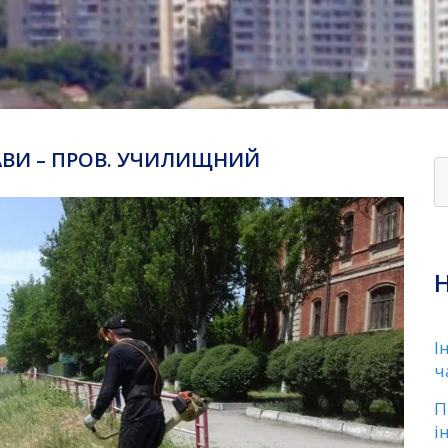
ВИ – ПРОВ. УЧИЛИЩНИЙ
І
ч
П
і