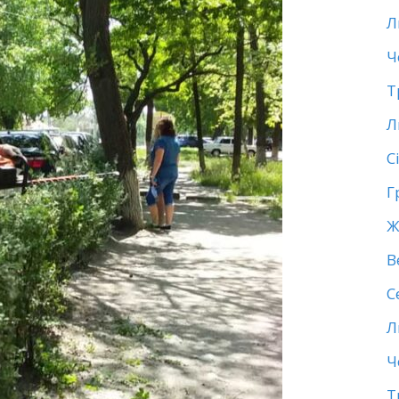
Л
Ч
Т
Л
С
Г
Ж
В
С
Л
Ч
Т