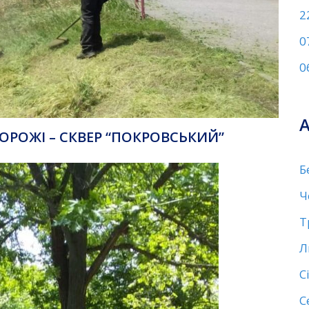
2
0
0
ОРОЖІ – СКВЕР “ПОКРОВСЬКИЙ”
Б
Ч
Т
Л
С
С